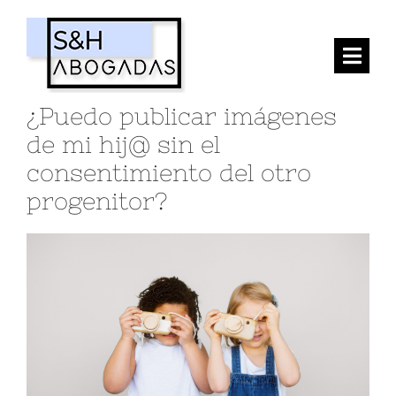
Saltar
al
Toggl
contenido
Navig
¿Puedo publicar imágenes
INICIO
de mi hij@ sin el
consentimiento del otro
EL DESPACHO
progenitor?
SERVICIOS
ACTUALIDAD
CONTACTO